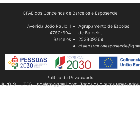
CFAE dos Concelhos de Barcelos e Esposende
Avenida João Paulo II
Agrupamento de Escolas
4750-304
de Barcelos
Barcelos
253809369
cfaebarcelosesposende@gma
Política de Privacidade
© 2019 - CTEG - indaleto@gmail.com. Todos os direitos reservados.